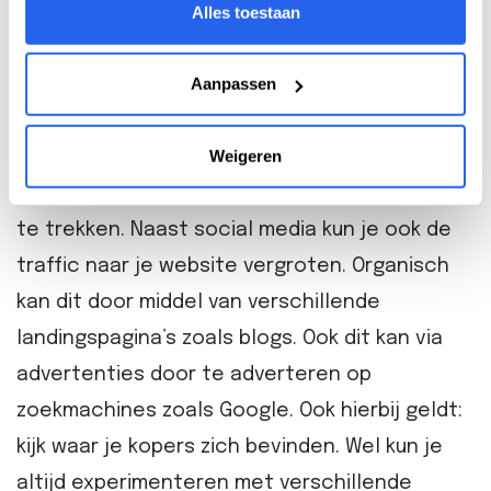
Alles toestaan
als Facebook, LinkedIn en Instagram zijn
uitstekende verkoopmiddelen. Vergroot de
Aanpassen
naamsbekendheid van je brand via de
organische manier. Hierbij plaats je regelmatig
Weigeren
bijdragen van je product of merk. Je kunt ook
advertenties draaien om zo meer bezoekers
te trekken. Naast social media kun je ook de
traffic naar je website vergroten. Organisch
kan dit door middel van verschillende
landingspagina’s zoals blogs. Ook dit kan via
advertenties door te adverteren op
zoekmachines zoals Google. Ook hierbij geldt:
kijk waar je kopers zich bevinden. Wel kun je
altijd experimenteren met verschillende