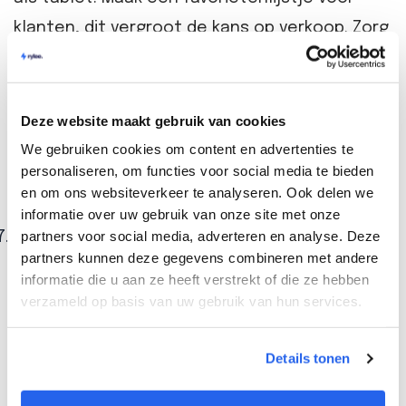
klanten, dit vergroot de kans op verkoop. Zorg
voor goede beschrijvingen bij je product. Ook
kun je slim contactleggen met je
(toekomstige) klanten. Onze
Deze website maakt gebruik van cookies
geautomatiseerde e-mail tool is hiervoor een
We gebruiken cookies om content en advertenties te
personaliseren, om functies voor social media te bieden
uitstekend middel. Benieuwd naar hoe dit
en om ons websiteverkeer te analyseren. Ook delen we
werkt? Probeer dit kosteloos 14 dagen uit;
informatie over uw gebruik van onze site met onze
partners voor social media, adverteren en analyse. Deze
Zorg voor naamsbekendheid van je e-
partners kunnen deze gegevens combineren met andere
commerce brand:
de laatste stap voor de
informatie die u aan ze heeft verstrekt of die ze hebben
start van je e-commerce brand is het
verzameld op basis van uw gebruik van hun services.
vergroten van je naamsbekendheid. Dit kun je
op verschillende manieren doen. Vergroot je
Details tonen
naamsbekendheid via social media. Platformen