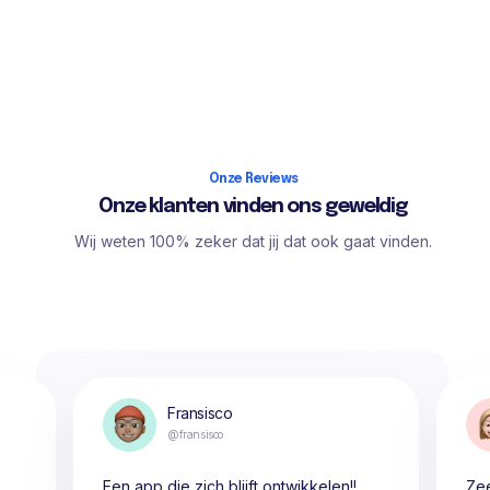
Onze Reviews
Onze klanten vinden ons geweldig
Wij weten 100% zeker dat jij dat ook gaat vinden.
Fransisco
@fransisco
Een app die zich blijft ontwikkelen!!
Zee