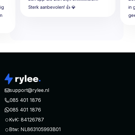
ig
Sterk aanbevolen! 👍 💎
in 
en
gee
support@rylee.nl
085 401 1876
085 401 1876
○
KvK: 84126787
○
Btw: NL863105993B01