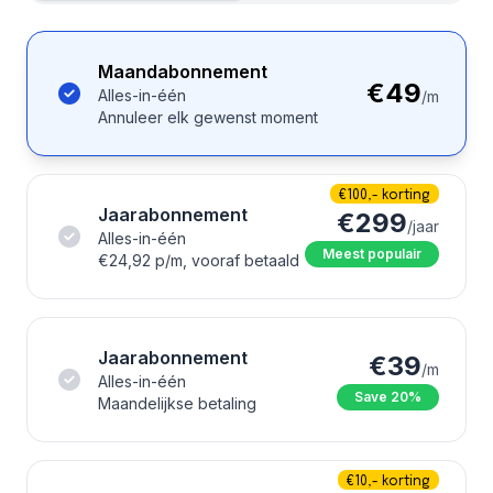
Maandabonnement
€49
Alles-in-één
/m
Annuleer elk gewenst moment
€100,- korting
Jaarabonnement
€299
/jaar
Alles-in-één
Meest populair
€24,92 p/m, vooraf betaald
Jaarabonnement
€39
/m
Alles-in-één
Save 20%
Maandelijkse betaling
€10,- korting