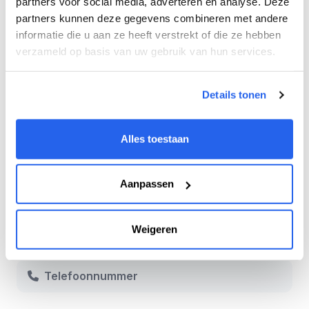
partners voor social media, adverteren en analyse. Deze
partners kunnen deze gegevens combineren met andere
Agency
informatie die u aan ze heeft verstrekt of die ze hebben
€199
Alles-in-één, onbeperkt teams &
/m
verzameld op basis van uw gebruik van hun services.
teamleden
Details tonen
Volledige naam
*
Bedrijfsnaam
Alles toestaan
Email
*
Wachtwoord
*
Aanpassen
Weigeren
Telefoonnummer
*