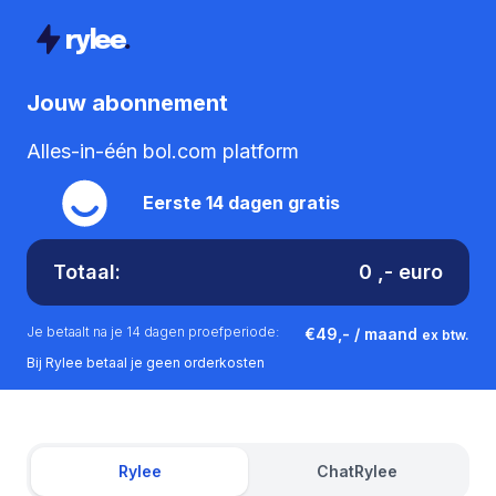
rylee
.
Jouw abonnement
Alles-in-één bol.com platform
Eerste 14 dagen gratis
Totaal:
0
,-
euro
Je betaalt na je 14 dagen proefperiode:
€49,- / maand
ex btw.
Bij Rylee betaal je geen orderkosten
Rylee
ChatRylee