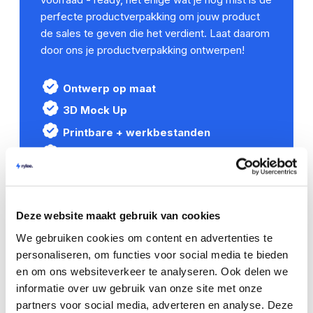
perfecte productverpakking om jouw product
de sales te geven die het verdient. Laat daarom
door ons je productverpakking ontwerpen!
Ontwerp op maat
3D Mock Up
Printbare + werkbestanden
Taal naar keuze
Kleurcodes meegeleverd
14 Dagen gratis proberen
Deze website maakt gebruik van cookies
€179
We gebruiken cookies om content en advertenties te
ex. btw
personaliseren, om functies voor social media te bieden
en om ons websiteverkeer te analyseren. Ook delen we
informatie over uw gebruik van onze site met onze
Een awesome
extra'tje
partners voor social media, adverteren en analyse. Deze