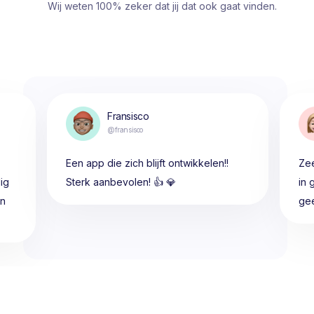
Wij weten 100% zeker dat jij dat ook gaat vinden.
Fransisco
@fransisco
Een app die zich blijft ontwikkelen!!
Zee
ig
Sterk aanbevolen! 👍 💎
in 
en
gee