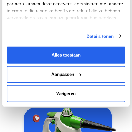
partners kunnen deze gegevens combineren met andere
Een 3D mock-up van je
productverpakking
... hoe vet
informatie die u aan ze heeft verstrekt of die ze hebben
is dat?
verzameld op basis van uw gebruik van hun services.
Tijdens het proces ontvang je een 3D mock-up van je
verpakking, hiermee kan je goed zien hoe het
Details tonen
daadwerkelijk straks op je bureau staat!
Alles toestaan
14 Dagen gratis proberen
Aanpassen
Weigeren