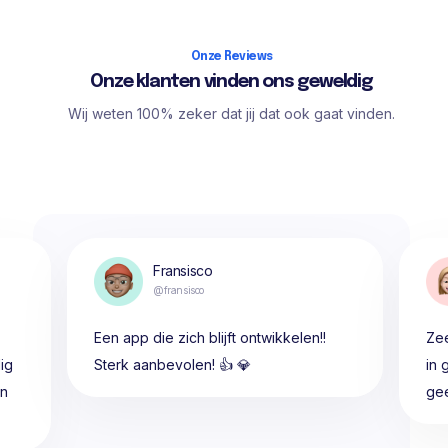
Onze Reviews
Onze klanten vinden ons geweldig
Wij weten 100% zeker dat jij dat ook gaat vinden.
Fransisco
@fransisco
Een app die zich blijft ontwikkelen!!
Zee
ig
Sterk aanbevolen! 👍 💎
in 
en
gee