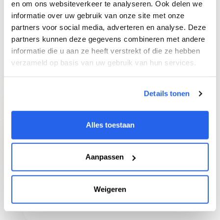
en om ons websiteverkeer te analyseren. Ook delen we
informatie over uw gebruik van onze site met onze
partners voor social media, adverteren en analyse. Deze
partners kunnen deze gegevens combineren met andere
informatie die u aan ze heeft verstrekt of die ze hebben
Onze Service
Alle bol.com verkoop features op een rij
verzameld op basis van uw gebruik van hun services.
Veel van deze features vind je in geen 1 andere tool op de markt
Details tonen
Alles toestaan
Aanpassen
De Product Tracker
Track onbeperkt producten om jouw
winnende product te vinden! Krijg inzicht in
Weigeren
verkoopdata van je competitie.