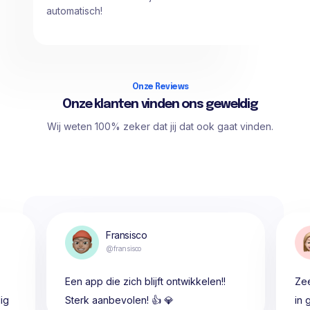
automatisch!
Onze Reviews
Onze klanten vinden ons geweldig
Wij weten 100% zeker dat jij dat ook gaat vinden.
Fransisco
@fransisco
Een app die zich blijft ontwikkelen!!
Zee
ig
Sterk aanbevolen! 👍 💎
in 