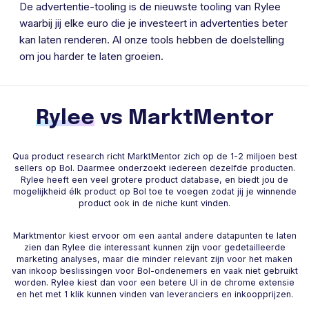
De advertentie-tooling is de nieuwste tooling van Rylee
waarbij jij elke euro die je investeert in advertenties beter
kan laten renderen. Al onze tools hebben de doelstelling
om jou harder te laten groeien.
Rylee
vs MarktMentor
Qua product research richt MarktMentor zich op de 1-2 miljoen best
sellers op Bol. Daarmee onderzoekt iedereen dezelfde producten.
Rylee heeft een veel grotere product database, en biedt jou de
mogelijkheid élk product op Bol toe te voegen zodat jij je winnende
product ook in de niche kunt vinden.
Marktmentor kiest ervoor om een aantal andere datapunten te laten
zien dan Rylee die interessant kunnen zijn voor gedetailleerde
marketing analyses, maar die minder relevant zijn voor het maken
van inkoop beslissingen voor Bol-ondenemers en vaak niet gebruikt
worden. Rylee kiest dan voor een betere UI in de chrome extensie
en het met 1 klik kunnen vinden van leveranciers en inkoopprijzen.