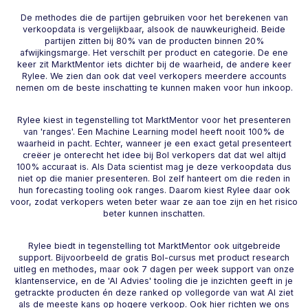
De methodes die de partijen gebruiken voor het berekenen van
verkoopdata is vergelijkbaar, alsook de nauwkeurigheid. Beide
partijen zitten bij 80% van de producten binnen 20%
afwijkingsmarge. Het verschilt per product en categorie. De ene
keer zit MarktMentor iets dichter bij de waarheid, de andere keer
Rylee. We zien dan ook dat veel verkopers meerdere accounts
nemen om de beste inschatting te kunnen maken voor hun inkoop.
Rylee kiest in tegenstelling tot MarktMentor voor het presenteren
van 'ranges'. Een Machine Learning model heeft nooit 100% de
waarheid in pacht. Echter, wanneer je een exact getal presenteert
creëer je onterecht het idee bij Bol verkopers dat dat wel altijd
100% accuraat is. Als Data scientist mag je deze verkoopdata dus
niet op die manier presenteren. Bol zelf hanteert om die reden in
hun forecasting tooling ook ranges. Daarom kiest Rylee daar ook
voor, zodat verkopers weten beter waar ze aan toe zijn en het risico
beter kunnen inschatten.
Rylee biedt in tegenstelling tot MarktMentor ook uitgebreide
support. Bijvoorbeeld de gratis Bol-cursus met product research
uitleg en methodes, maar ook 7 dagen per week support van onze
klantenservice, en de 'AI Advies' tooling die je inzichten geeft in je
getrackte producten én deze ranked op vollegorde van wat AI ziet
als de meeste kans op hogere verkoop. Ook hier richten we ons