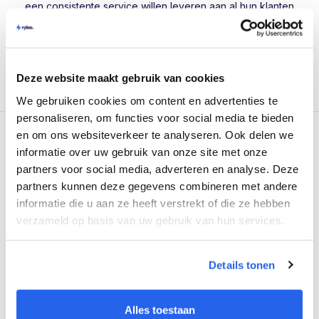
een consistente service willen leveren aan al hun klanten
de omzet en marge van hun klanten willen verhogen,
willen stoppen met werken in losse tools en handmatige
Deze website maakt gebruik van cookies
rapportages
We gebruiken cookies om content en advertenties te
personaliseren, om functies voor social media te bieden
en om ons websiteverkeer te analyseren. Ook delen we
informatie over uw gebruik van onze site met onze
Our pricing
partners voor social media, adverteren en analyse. Deze
partners kunnen deze gegevens combineren met andere
informatie die u aan ze heeft verstrekt of die ze hebben
verzameld op basis van uw gebruik van hun services.
Details tonen
Merken en agencies
14 Dagen gratis proberen
Alles toestaan