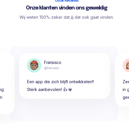
Onze Reviews
Onze klanten vinden ons geweldig
Wij weten 100% zeker dat jij dat ook gaat vinden.
Fransisco
@fransisco
Een app die zich blijft ontwikkelen!!
Zee
ig
Sterk aanbevolen! 👍 💎
in 
en
gee