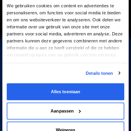
We gebruiken cookies om content en advertenties te
personaliseren, om functies voor social media te bieden
en om ons websiteverkeer te analyseren. Ook delen we
informatie over uw gebruik van onze site met onze
partners voor social media, adverteren en analyse. Deze
partners kunnen deze gegevens combineren met andere
Word ook een Bol
informatie die u aan ze heeft verstrekt of die ze hebben
verzameld op basis van uw gebruik van hun services.
Legend
Details tonen
Samen laten we jouw
Alles toestaan
Bol-business maximaal groeien
Aanpassen
Weigeren