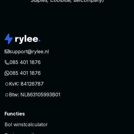
Staples, Coolblue, BelCompany)
support@rylee.nl
085 401 1876
085 401 1876
○
KvK: 84126787
○
Btw: NL863105993B01
Functies
Bol winstcalculator