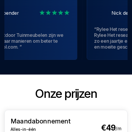
Nick de Waal
“Rylee Het research product,
Rylee Het research product, Ik heb rylee nu
 om beter te
zo een jaartje en het heeft mij sup
en moeite gescheeld. Daarbij is het personeel
snel bereikbaar, En reageren binnen 24 uur.
Kortom top service!”
Onze prijzen
Maandabonnement
€49
/m
Alles-in-één