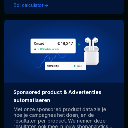
om te zien wat je precies verdient bij een
Bol calculator
verkoopprijs.
Sponsored product & Advertenties
automatiseren
Met onze sponsored product data zie je
hoe je campagnes het doen, en de
resultaten per product. We nemen deze
resultaten ook mee in jouw shopanalytics