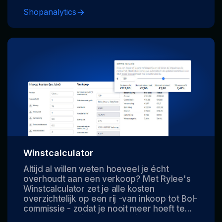
om actie te ondernemen en je verkeer of
Shopanalytics
conversie te verbeteren.
Winstcalculator
Altijd al willen weten hoeveel je écht
overhoudt aan een verkoop? Met Rylee's
Winstcalculator zet je alle kosten
overzichtelijk op een rij -van inkoop tot Bol-
commissie - zodat je nooit meer hoeft te
gokken. Gebruik ook onze slimme calculator