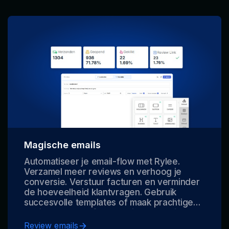
Magische emails
Automatiseer je email-flow met Rylee.
Verzamel meer reviews en verhoog je
conversie. Verstuur facturen en verminder
de hoeveelheid klantvragen. Gebruik
succesvolle templates of maak prachtige
designs met AI of een designer. Maximale
impact door de uitgebreide functies, tags
Review emails