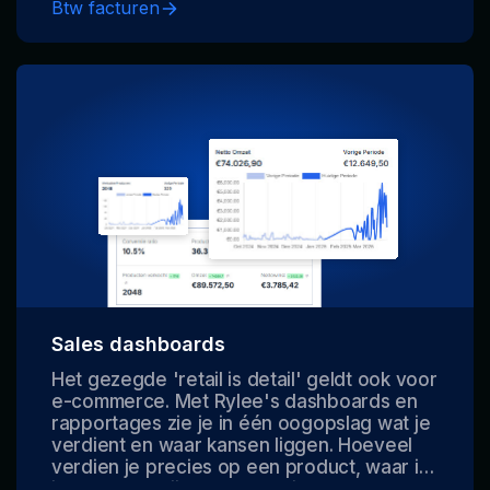
aangiftes makkelijk te maken.
Btw facturen
Sales dashboards
Het gezegde 'retail is detail' geldt ook voor
e-commerce. Met Rylee's dashboards en
rapportages zie je in één oogopslag wat je
verdient en waar kansen liggen. Hoeveel
verdien je precies op een product, waar is
je voorraad bijna op, waar liggen kansen