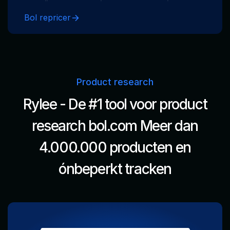
van tijd. Onze repricer werkt real-time, op
een onbeperkt aantal producten, voor
Bol repricer
zowel A-merken als eigen merk producten.
Product research
Rylee - De #1 tool voor product
research bol.com
Meer dan
4.000.000 producten en
ónbeperkt tracken