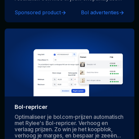
zodat je precies weet wat je verdient.
Optimaliseer elke euro in Bol advertenties
Sponsored product
Bol advertenties
via campagnemanagement en Ads
Automatisering
Bol-repricer
Optimaliseer je bol.com-prijzen automatisch
met Rylee's Bol-repricer. Verhoog en
verlaag prijzen. Zo win je het koopblok,
verhoog je marges, en bespaar je zeeën