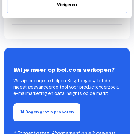
Weigeren
bol.com
Door
Jesse
- 25 Oct. 2022
Wil je meer op bol.com verkopen?
We zijn er om je te helpen. Krijg toegang tot de
meest geavanceerde tool voor productonderzoek,
e-mailmarketing en data insights op de markt.
14 Dagen gratis proberen
* Zonder kosten. Abonnement op elk gewenst