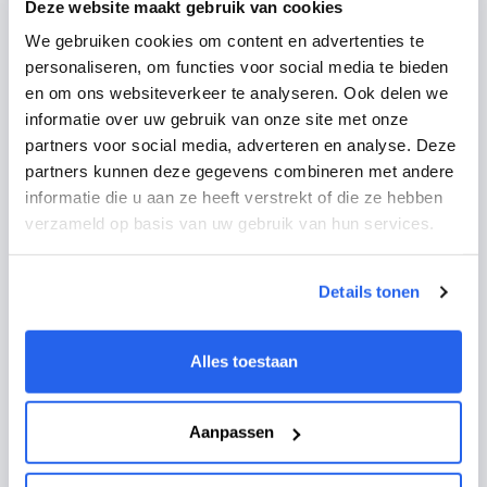
Deze website maakt gebruik van cookies
Nieuwste artikelen
We gebruiken cookies om content en advertenties te
personaliseren, om functies voor social media te bieden
Partnerblogs
en om ons websiteverkeer te analyseren. Ook delen we
Meer dan €10.000 over de grens verstuurd?
informatie over uw gebruik van onze site met onze
Vanaf nu ben je One Stop Shop plichtig.
partners voor social media, adverteren en analyse. Deze
partners kunnen deze gegevens combineren met andere
Door
Groeien
- 15 Jun. 2025
informatie die u aan ze heeft verstrekt of die ze hebben
verzameld op basis van uw gebruik van hun services.
Partnerblogs
Incoterms. Wat zijn dit nou precies en welke kies
Details tonen
jij?
Door
Groeien
- 23 Mar. 2023
Alles toestaan
Partnerblogs
Aanpassen
Jesse Vonk over wat het betekent om
Ecosystem Business Developer te zijn bij