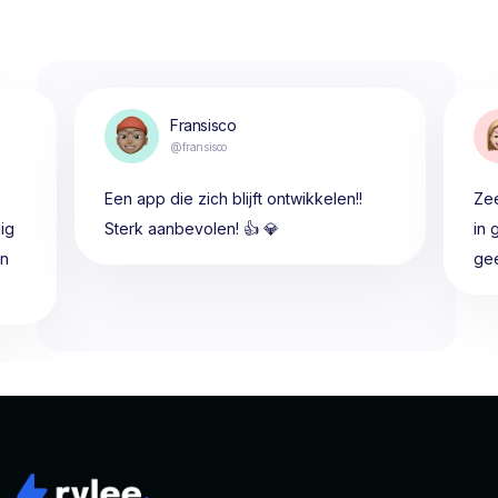
Fransisco
@fransisco
Een app die zich blijft ontwikkelen!!
Zee
ig
Sterk aanbevolen! 👍 💎
in 
en
gee