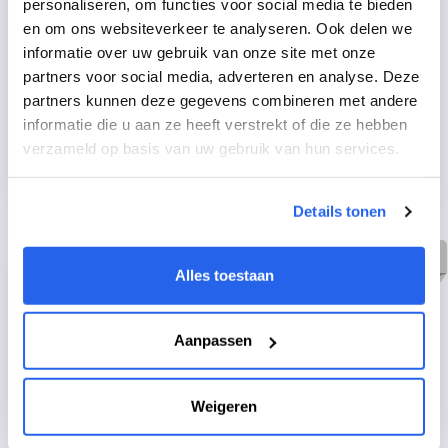
personaliseren, om functies voor social media te bieden
Wil jij graag de gehele logistiek voor jouw
en om ons websiteverkeer te analyseren. Ook delen we
Bol.com onderneming uit handen geven? Wij zijn
informatie over uw gebruik van onze site met onze
bij Future Fulfilment gespecialiseerd in het
partners voor social media, adverteren en analyse. Deze
ontzorgen en opschalen van market place
partners kunnen deze gegevens combineren met andere
verkopers door heel Europa. Wij kunnen zowel
informatie die u aan ze heeft verstrekt of die ze hebben
in NL als in Europa met snelle levertijden en
verzameld op basis van uw gebruik van hun services.
scherpe tarieven leveren. Zoek j...
Details tonen
Alles toestaan
InXpress Friesland
Aanpassen
0 reviews
InXpress Friesland is een wereldwijde
Weigeren
businesspartner van A-merken vervoerders en
gespecialiseerd in alle vormen van