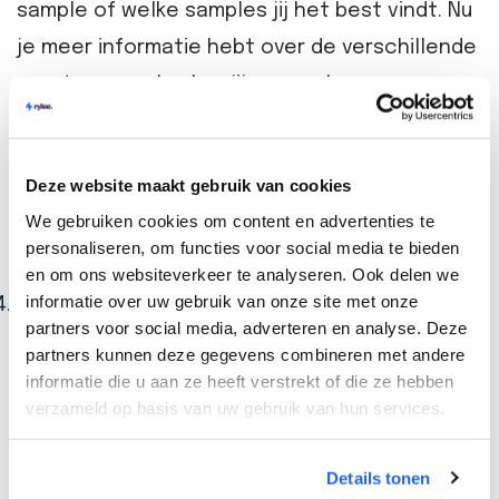
sample of welke samples jij het best vindt. Nu
je meer informatie hebt over de verschillende
soorten samples kun jij een weloverwogen
keuze maken tijdens het inkopen van je
producten. Zorg er altijd voor dat je alle
Deze website maakt gebruik van cookies
mogelijke samples van een product opvraagt,
We gebruiken cookies om content en advertenties te
zodat je achteraf geen spijt hebt van je
personaliseren, om functies voor social media te bieden
keuze;
en om ons websiteverkeer te analyseren. Ook delen we
informatie over uw gebruik van onze site met onze
Bouwen aan een relatie:
als de fabrikant
partners voor social media, adverteren en analyse. Deze
samples verstrekt, kan dit zorgen voor een
partners kunnen deze gegevens combineren met andere
betere onderlinge band. De fabrikant laat zien
informatie die u aan ze heeft verstrekt of die ze hebben
verzameld op basis van uw gebruik van hun services.
dat hij bereid is om moeite te doen, namelijk
het versturen van een sample. Jij als
Details tonen
inkopende partij laat blijken dat je oprecht