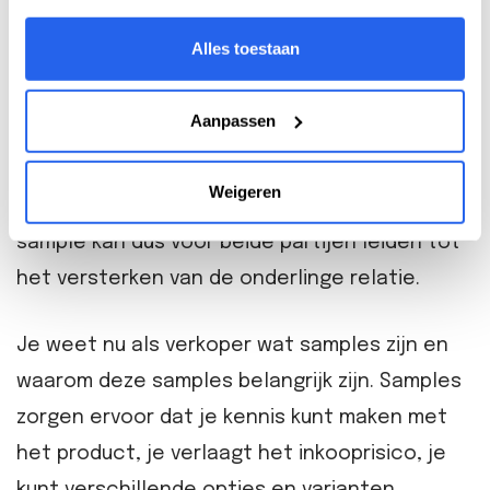
geïnteresseerd bent om een order te
Alles toestaan
plaatsen. Als je na het ontvangen van een
sample een order plaatst, weet de fabrikant
Aanpassen
dat je serieus bent. In de toekomst is deze
fabrikant ook sneller geneigd om (nog beter)
Weigeren
samen te werken. Het aanvragen van een
sample kan dus voor beide partijen leiden tot
het versterken van de onderlinge relatie.
Je weet nu als verkoper wat samples zijn en
waarom deze samples belangrijk zijn. Samples
zorgen ervoor dat je kennis kunt maken met
het product, je verlaagt het inkooprisico, je