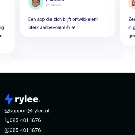
@fransisco
Een app die zich blijft ontwikkelen!!
Zee
ig
Sterk aanbevolen! 👍 💎
in 
en
gee
support@rylee.nl
085 401 1876
085 401 1876