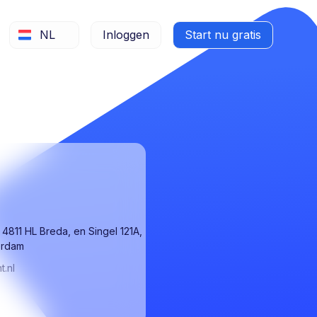
NL
Inloggen
Start nu gratis
, 4811 HL Breda, en Singel 121A,
erdam
.nl