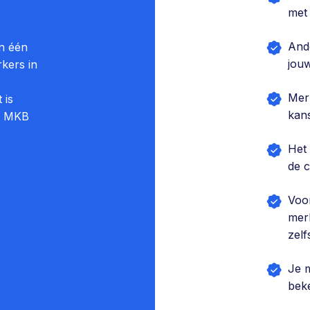
met 
And
in één
jou
kers in
Mer
 is
kan
or MKB
Het
de 
Voo
merk
zelf
Je 
bek