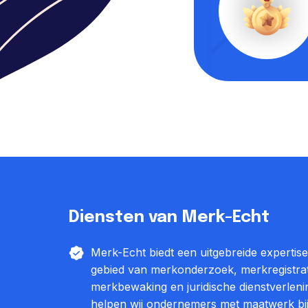
Diensten van Merk-Echt
Merk-Echt biedt een uitgebreide expertis
gebied van merkonderzoek, merkregistrat
merkbewaking en juridische dienstverleni
helpen wij ondernemers met maatwerk bij