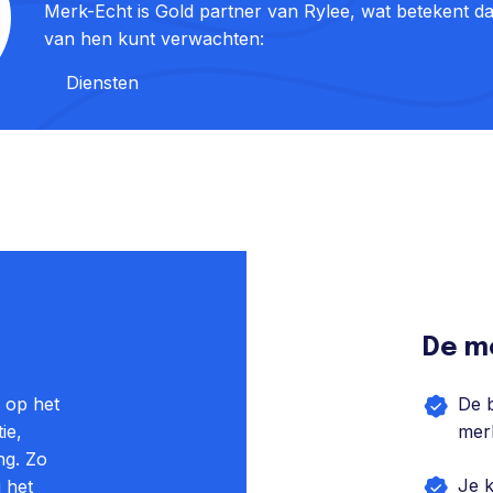
Merk-Echt is Gold partner van Rylee, wat betekent da
van hen kunt verwachten:
Diensten
De m
e op het
De b
ie,
merk
ng. Zo
Je 
 het