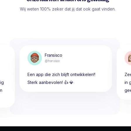
Wij weten 100% zeker dat jij dat ook gaat vinden.
Fransisco
@fransisco
Een app die zich blijft ontwikkelen!!
Zee
ig
Sterk aanbevolen! 👍 💎
in 
en
gee