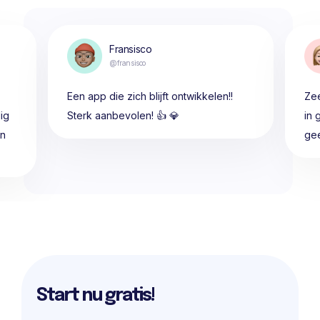
Fransisco
@fransisco
Een app die zich blijft ontwikkelen!!
Zee
ig
Sterk aanbevolen! 👍 💎
in 
en
gee
Start nu gratis!