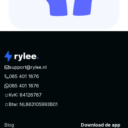
support@rylee.nl
085 401 1876
085 401 1876
○
KvK: 84126787
○
Btw: NL863105993B01
Blog
Download de app