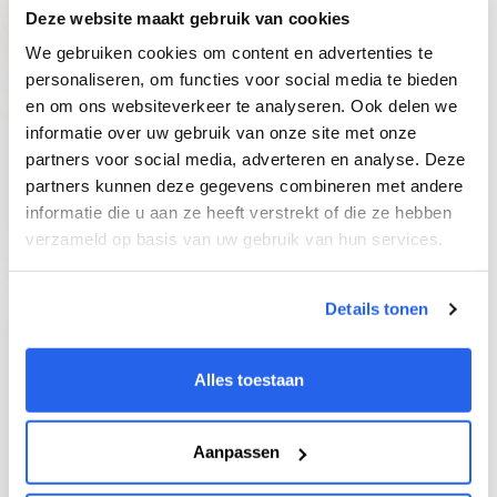
Deze website maakt gebruik van cookies
We gebruiken cookies om content en advertenties te
De Product Tracker
personaliseren, om functies voor social media te bieden
Track onbeperkt producten om jouw
en om ons websiteverkeer te analyseren. Ook delen we
winnende product te vinden! Krijg inzicht in
informatie over uw gebruik van onze site met onze
verkoopdata van je competitie.
partners voor social media, adverteren en analyse. Deze
partners kunnen deze gegevens combineren met andere
informatie die u aan ze heeft verstrekt of die ze hebben
verzameld op basis van uw gebruik van hun services.
Details tonen
De Product Generator
Alles toestaan
In de database kun jij heel snel jouw winnende
product vinden op basis van filters die jij
belangrijk vindt.
Aanpassen