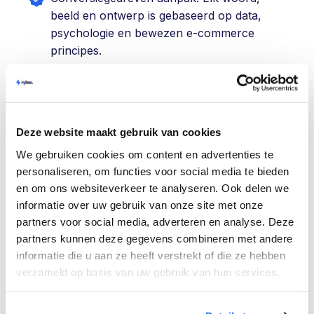
beeld en ontwerp is gebaseerd op data,
psychologie en bewezen e-commerce
principes.
Sterke focus op branding. Wij bouwen
listings en webshops die niet alleen
verkopen, maar ook merkwaarde op de
Deze website maakt gebruik van cookies
lange termijn creëren.
We gebruiken cookies om content en advertenties te
Ervaring met schaalbare e-commerce. Van
personaliseren, om functies voor social media te bieden
en om ons websiteverkeer te analyseren. Ook delen we
startende sellers tot merken die willen
informatie over uw gebruik van onze site met onze
opschalen naar 6- en 7-figure omzetten.
partners voor social media, adverteren en analyse. Deze
partners kunnen deze gegevens combineren met andere
⁠Praktisch en resultaatgericht. Geen
informatie die u aan ze heeft verstrekt of die ze hebben
onnodige complexiteit, maar heldere keuzes
verzameld op basis van uw gebruik van hun services.
en oplossingen die werken in de praktijk.
Meedenkende partner. We denken niet