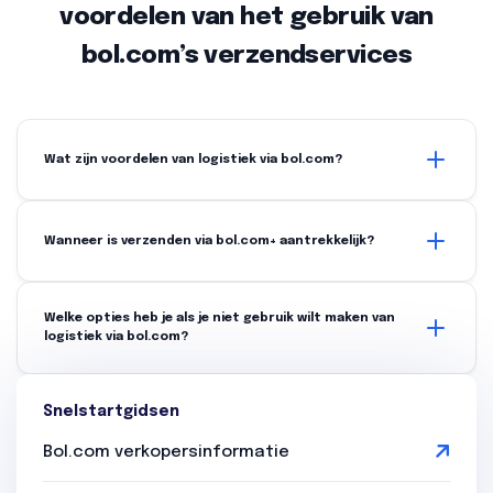
voordelen van het gebruik van
bol.com’s verzendservices
Wat zijn voordelen van logistiek via bol.com?
Met logistiek via bol.com (lvb) bied jij jouw klanten snelle, betrouwbare en
flexibele bezorgopties. Een ander groot voordeel is dat jij zelf ook nog
Wanneer is verzenden via bol.com+ aantrekkelijk?
eens kosten bespaart.
Verzenden via bol.com+ is aantrekkelijk voor jou als verkoper als je meer
dan 20 pakketten per dag verstuurt. Let op: indien het veel
Welke opties heb je als je niet gebruik wilt maken van
brievenbuspakketten zijn geldt dit niet.
logistiek via bol.com?
Je kunt in dit geval kiezen uit twee opties, namelijk: verzenden via
bol.com (vvb) of verzenden via bol.com+ (vvb+). Lees in deze blog wat het
Snelstartgidsen
beste bij jou past.
Bol.com verkopersinformatie