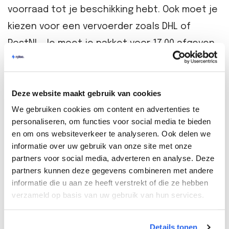
voorraad tot je beschikking hebt. Ook moet je
kiezen voor een vervoerder zoals DHL of
PostNL. Je moet je pakket voor 17.00 afgeven
bij het afgiftepunt. Hiervoor gelden de
standaard tarieven, als je nog niet in de
Deze website maakt gebruik van cookies
hogere volumes zit. De verzendkosten voor
We gebruiken cookies om content en advertenties te
een brievenbuspakket bedragen €4,15
personaliseren, om functies voor social media te bieden
inclusief btw. De verzending voor een pakket
en om ons websiteverkeer te analyseren. Ook delen we
tot 10 kilo kost €6,95 en een pakket tot 23 kilo
informatie over uw gebruik van onze site met onze
partners voor social media, adverteren en analyse. Deze
kost €13,20. Het voordeel van zelf verzenden is
partners kunnen deze gegevens combineren met andere
dat je zelf kunt bepalen wanneer je de
informatie die u aan ze heeft verstrekt of die ze hebben
verzameld op basis van uw gebruik van hun services.
pakketten wegbrengt. Je hoeft niet te
wachten tot de koerier bij je bedrijf
Details tonen
langskomt. Wel is het raadzaam om dit voor