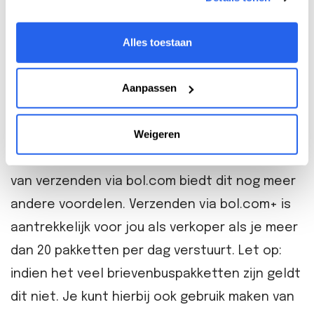
17.00 uur te doen. Hierdoor kan je pakketten
Alles toestaan
dezelfde dag namelijk nog met de koerier
mee.
Aanpassen
Verzenden via bol.com+ (VVB+):
naast
Weigeren
verzenden via bol.com kun je ook kiezen voor
verzenden via bol.com+. Naast de voordelen
van verzenden via bol.com biedt dit nog meer
andere voordelen. Verzenden via bol.com+ is
aantrekkelijk voor jou als verkoper als je meer
dan 20 pakketten per dag verstuurt. Let op:
indien het veel brievenbuspakketten zijn geldt
dit niet. Je kunt hierbij ook gebruik maken van