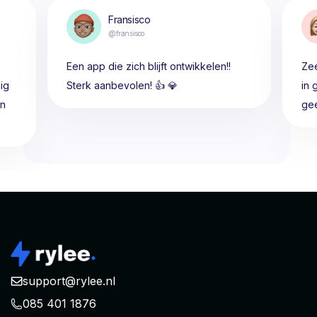
Fransisco
@fransisco
Een app die zich blijft ontwikkelen!!
Zee
ig
Sterk aanbevolen! 👍 💎
in 
en
gee
support@rylee.nl
085 401 1876