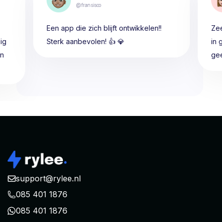
@fransisco
Een app die zich blijft ontwikkelen!!
Zee
ig
Sterk aanbevolen! 👍 💎
in 
en
gee
support@rylee.nl
085 401 1876
085 401 1876