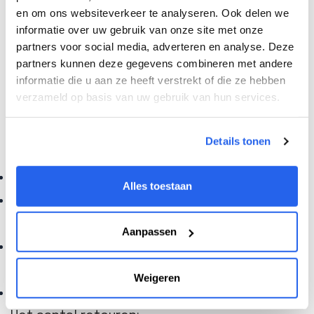
en om ons websiteverkeer te analyseren. Ook delen we
informatie over uw gebruik van onze site met onze
Bepaling commissiekorting
partners voor social media, adverteren en analyse. Deze
partners kunnen deze gegevens combineren met andere
Ieder artikel kent een relevantiescore tussen
informatie die u aan ze heeft verstrekt of die ze hebben
de 1 en 100, die doorlopend wordt aangepast.
verzameld op basis van uw gebruik van hun services.
De score wordt berekend aan de hand van
een aantal zaken:
Details tonen
Het aantal views van het artikel;
Alles toestaan
Hoe vaak het artikel verkocht wordt in een
bepaalde periode;
Aanpassen
Wat de klantbeoordelingen van het product
zijn;
Weigeren
Hoe volledig de productinformatie is;