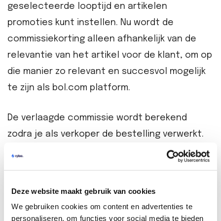
geselecteerde looptijd en artikelen
promoties kunt instellen. Nu wordt de
commissiekorting alleen afhankelijk van de
relevantie van het artikel voor de klant, om op
die manier zo relevant en succesvol mogelijk
te zijn als bol.com platform.
De verlaagde commissie wordt berekend
zodra je als verkoper de bestelling verwerkt.
Het is dus aan te raden om bestellingen -
sowieso - zo snel mogelijk te verwerken. De
commissiekorting wordt automatisch
Deze website maakt gebruik van cookies
verrekend bij de uitbetalingen van de
We gebruiken cookies om content en advertenties te
bestellingen door bol.com.
personaliseren, om functies voor social media te bieden