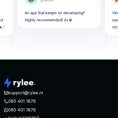
@fransisco
An app that keeps on developing!!
Ver
ed
Highly recommended! 👍 💎
use
🔥✨
re
support@rylee.nl
085 401 1876
085 401 1876