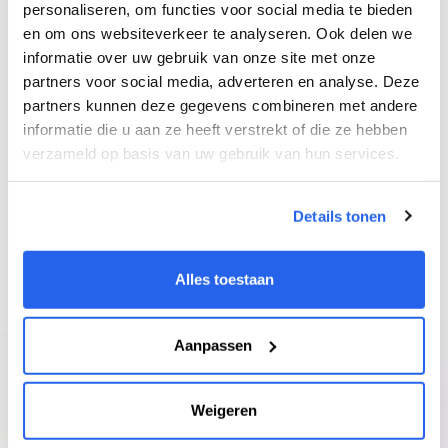
personaliseren, om functies voor social media te bieden
en om ons websiteverkeer te analyseren. Ook delen we
Willst du mehr auf bol.com
informatie over uw gebruik van onze site met onze
partners voor social media, adverteren en analyse. Deze
verkaufen?
partners kunnen deze gegevens combineren met andere
Wir sind hier, um dir zu helfen: Erhalte Zugang zum
informatie die u aan ze heeft verstrekt of die ze hebben
fortschrittlichsten Produktforschungs-, E-Mail-
verzameld op basis van uw gebruik van hun services.
Marketing- und Datenanalyse-Tool auf dem Markt.
Details tonen
14 Tage kostenlos testen
Alles toestaan
* Das Abonnement ist kostenlos und kann
jederzeit gekündigt werden.
Aanpassen
Weigeren