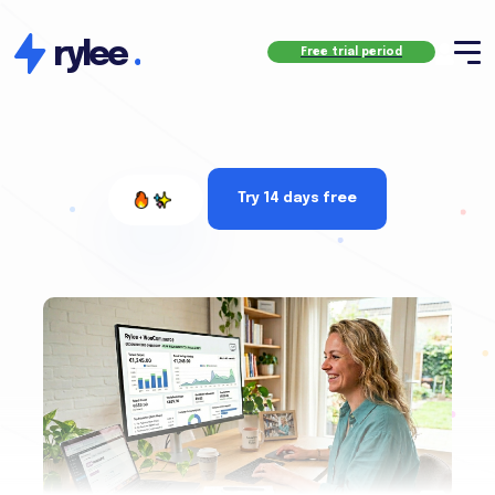
rylee
.
Free trial period
Try 14 days free