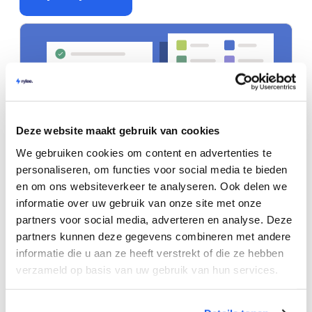
Deze website maakt gebruik van cookies
We gebruiken cookies om content en advertenties te
personaliseren, om functies voor social media te bieden
en om ons websiteverkeer te analyseren. Ook delen we
informatie over uw gebruik van onze site met onze
partners voor social media, adverteren en analyse. Deze
Our Reviews
partners kunnen deze gegevens combineren met andere
Our customers love us
informatie die u aan ze heeft verstrekt of die ze hebben
We are 100% sure that you will too.
verzameld op basis van uw gebruik van hun services.