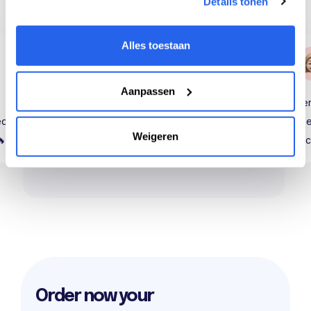
Details tonen
Alles toestaan
Fransisco
@fransisco
Aanpassen
An app that keeps on developing!!
Ver
ed
Highly recommended! 👍 💎
use
Weigeren
🔥✨
re
Order now your