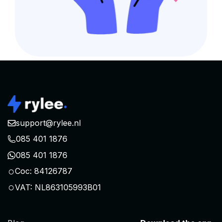
support@rylee.nl
085 401 1876
085 401 1876
○
Coc: 84126787
○
VAT: NL863105993B01