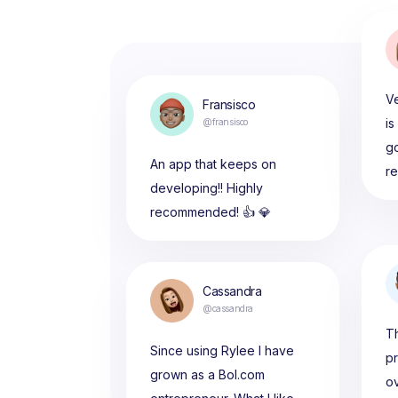
Ve
Fransisco
is
@fransisco
g
An app that keeps on
r
developing!! Highly
recommended! 👍 💎
Cassandra
@cassandra
Th
Since using Rylee I have
p
grown as a Bol.com
ov