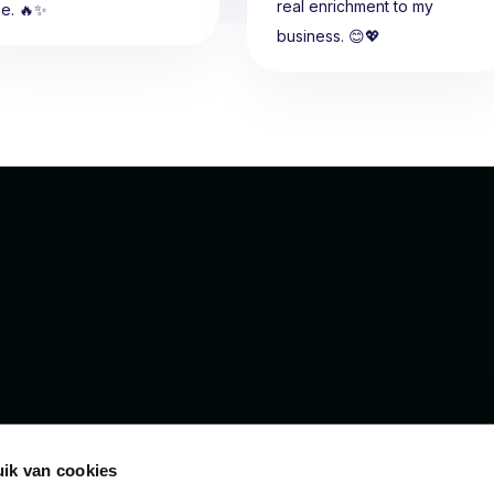
real enrichment to my
se. 🔥✨
business. 😊💖
ik van cookies