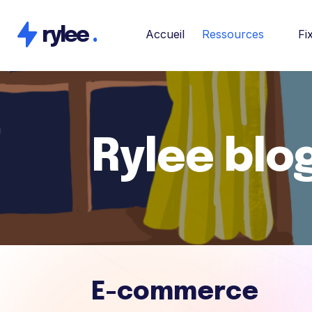
rylee
.
Accueil
Ressources
Fi
Rylee blo
E-commerce