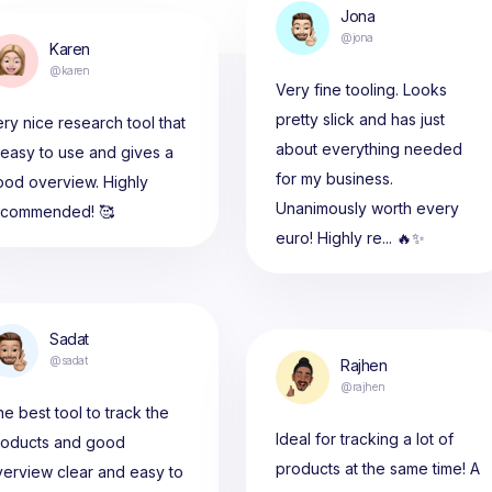
Jona
@jona
Karen
@karen
Very fine tooling. Looks
pretty slick and has just
ry nice research tool that
about everything needed
 easy to use and gives a
for my business.
ood overview. Highly
Unanimously worth every
ecommended! 🥰
euro! Highly re... 🔥✨
Sadat
@sadat
Rajhen
@rajhen
e best tool to track the
Ideal for tracking a lot of
roducts and good
products at the same time! A
erview clear and easy to