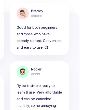
Bradley
@bradley
Good for both beginners
and those who have
already started. Convenient
and easy to use. 🥰
Rogier
@rogier
Rylee is simple, easy to
learn & use. Very affordable
and can be canceled
monthly, so no annoying