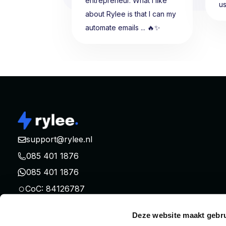
entrepreneur. What I like
u
about Rylee is that I can my
automate emails ... 🔥✨
support@rylee.nl
085 401 1876
085 401 1876
○
CoC: 84126787
○
TVA: NL863105993B01
Deze website maakt gebru