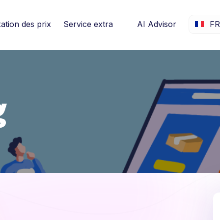
xation des prix
Service extra
AI Advisor
F
g