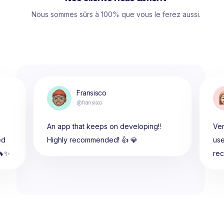
Nous sommes sûrs à 100% que vous le ferez aussi.
Fransisco
@fransisco
An app that keeps on developing!!
Ver
ed
Highly recommended! 👍 💎
use
🔥✨
re