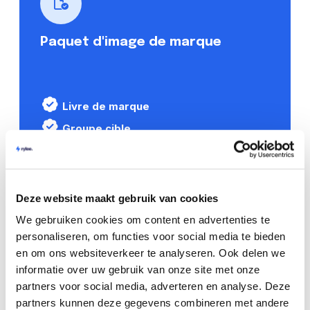
Paquet d'image de marque
Livre de marque
Groupe cible
Sentiment du client
Couleurs, formes et typographie
Deze website maakt gebruik van cookies
Essai gratuit pendant 14 jours
We gebruiken cookies om content en advertenties te
€279
personaliseren, om functies voor social media te bieden
ex. btw
en om ons websiteverkeer te analyseren. Ook delen we
informatie over uw gebruik van onze site met onze
partners voor social media, adverteren en analyse. Deze
Nous prenons en compte...
Tout
partners kunnen deze gegevens combineren met andere