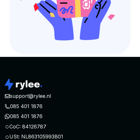
support@rylee.nl
085 401 1876
085 401 1876
○
CoC: 84126787
○
USt: NL863105993B01