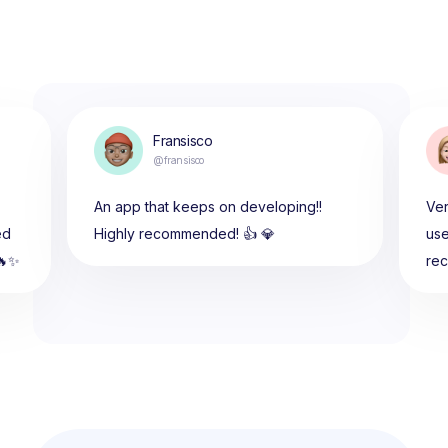
Fransisco
@fransisco
An app that keeps on developing!!
Ver
ed
Highly recommended! 👍 💎
use
🔥✨
re