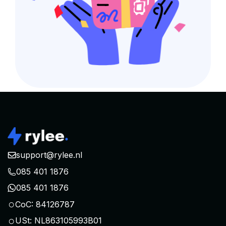
support@rylee.nl
085 401 1876
085 401 1876
○
CoC: 84126787
○
USt: NL863105993B01