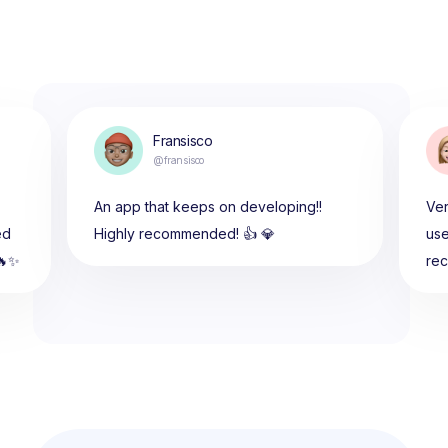
Fransisco
@fransisco
An app that keeps on developing!!
Ver
ed
Highly recommended! 👍 💎
use
🔥✨
re