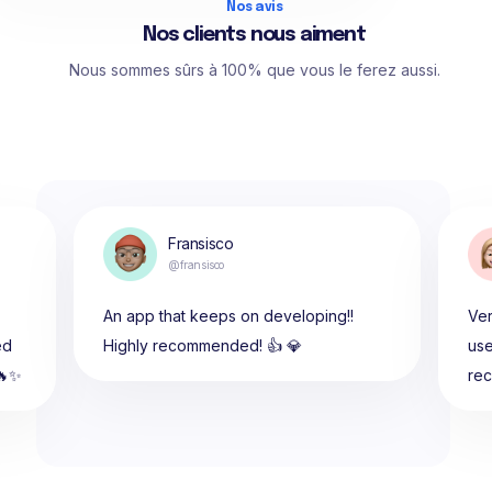
Nos avis
Nos clients nous aiment
Nous sommes sûrs à 100% que vous le ferez aussi.
Fransisco
@fransisco
An app that keeps on developing!!
Ver
ed
Highly recommended! 👍 💎
use
🔥✨
re