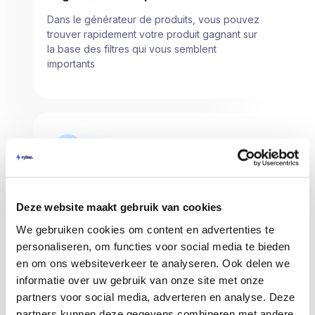
Dans le générateur de produits, vous pouvez
trouver rapidement votre produit gagnant sur
la base des filtres qui vous semblent
importants
Deze website maakt gebruik van cookies
Gestion de la boutique
Gérez plusieurs boutiques en ligne bol.com
We gebruiken cookies om content en advertenties te
dans Rylee et obtenez un aperçu clair de vos
personaliseren, om functies voor social media te bieden
commandes. Vous pouvez également inviter
en om ons websiteverkeer te analyseren. Ook delen we
des membres de votre équipe !
informatie over uw gebruik van onze site met onze
partners voor social media, adverteren en analyse. Deze
partners kunnen deze gegevens combineren met andere