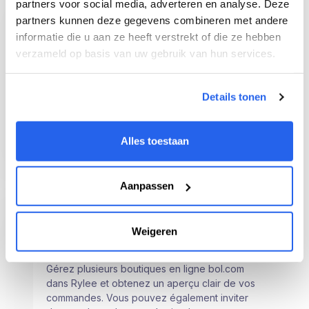
partners voor social media, adverteren en analyse. Deze
partners kunnen deze gegevens combineren met andere
informatie die u aan ze heeft verstrekt of die ze hebben
Le générateur de produits
verzameld op basis van uw gebruik van hun services.
Dans le générateur de produits, vous pouvez
trouver rapidement votre produit gagnant sur
la base des filtres qui vous semblent
Details tonen
importants
Alles toestaan
Aanpassen
Weigeren
Gestion de la boutique
Gérez plusieurs boutiques en ligne bol.com
dans Rylee et obtenez un aperçu clair de vos
commandes. Vous pouvez également inviter