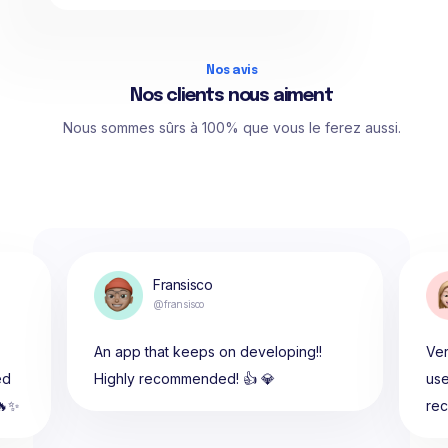
Nos avis
Nos clients nous aiment
Nous sommes sûrs à 100% que vous le ferez aussi.
Fransisco
@fransisco
An app that keeps on developing!!
Ver
ed
Highly recommended! 👍 💎
use
🔥✨
re