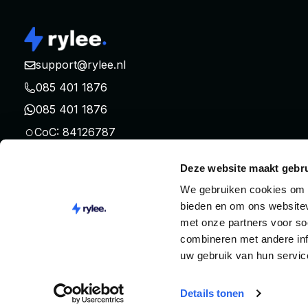
support@rylee.nl
085 401 1876
085 401 1876
○
CoC: 84126787
○
USt: NL863105993B01
Deze website maakt gebru
We gebruiken cookies om c
bieden en om ons websitev
met onze partners voor so
combineren met andere inf
uw gebruik van hun servic
Nederland | Nederlands
Bedingungen für die Nutzun
Details tonen