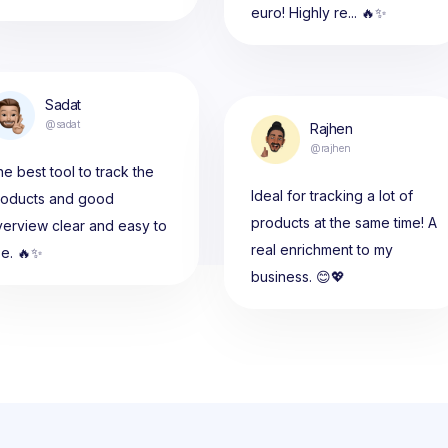
euro! Highly re... 🔥✨
Sadat
@sadat
Rajhen
@rajhen
e best tool to track the
Ideal for tracking a lot of
roducts and good
products at the same time! A
erview clear and easy to
real enrichment to my
se. 🔥✨
business. 😊💖