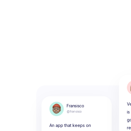
Ve
Fransisco
is
@fransisco
g
An app that keeps on
r