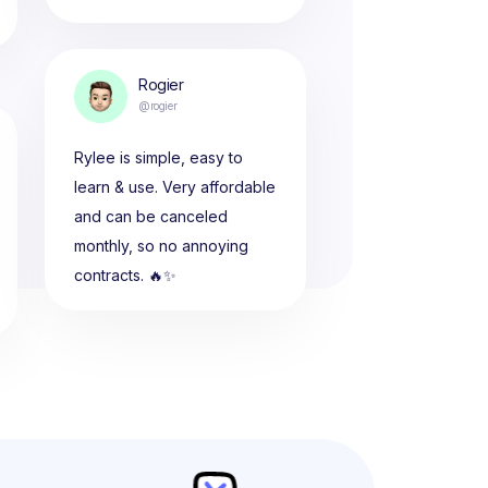
Rogier
@rogier
Rylee is simple, easy to
learn & use. Very affordable
and can be canceled
monthly, so no annoying
contracts. 🔥✨