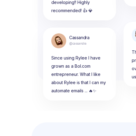
developing!! Highly
recommended! 👍 💎
Cassandra
@cassandra
Th
Since using Rylee I have
p
grown as a Bol.com
ov
entrepreneur. What I like
u
about Rylee is that I can my
automate emails ... 🔥✨