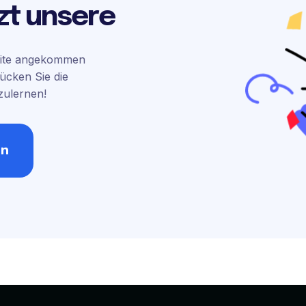
tzt unsere
Seite angekommen
rücken Sie die
zulernen!
en