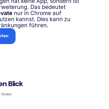
en hat keine App, sondern ist
rweiterung. Das bedeutet
evate
nur in Chrome auf
tzen kannst. Dies kann zu
hränkungen führen.
sten
n Blick
 finden