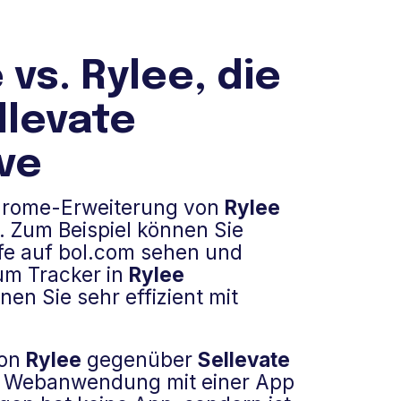
 vs. Rylee, die
llevate
ive
Chrome-Erweiterung von
Rylee
le. Zum Beispiel können Sie
ufe auf bol.com sehen und
um Tracker in
Rylee
en Sie sehr effizient mit
von
Rylee
gegenüber
Sellevate
 Webanwendung mit einer App