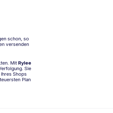
en schon, so
gen versenden
kten. Mit
Rylee
erfolgung. Sie
g Ihres Shops
teuersten Plan