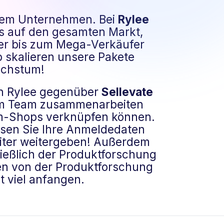
hrem Unternehmen. Bei
Rylee
ns auf den gesamten Markt,
er bis zum Mega-Verkäufer
b skalieren unsere Pakete
achstum!
von Rylee gegenüber
Sellevate
hrem Team zusammenarbeiten
m-Shops verknüpfen können.
sen Sie Ihre Anmeldedaten
eiter weitergeben! Außerdem
ießlich der Produktforschung
n von der Produktforschung
t viel anfangen.