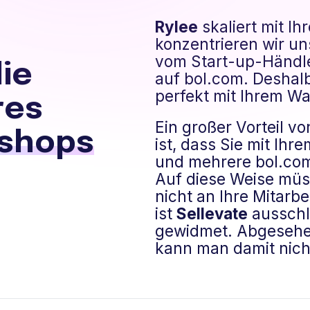
Rylee
skaliert mit I
konzentrieren wir u
vom Start-up-Händl
die
auf bol.com. Deshal
perfekt mit Ihrem W
res
Ein großer Vorteil 
shops
ist, dass Sie mit I
und mehrere bol.co
Auf diese Weise müs
nicht an Ihre Mitarb
ist
Sellevate
ausschl
gewidmet. Abgesehe
kann man damit nich