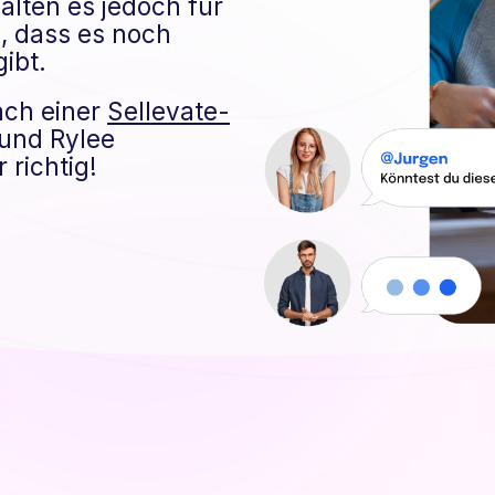
alten es jedoch für
n, dass es noch
gibt.
ach einer
Sellevate-
 und Rylee
 richtig!