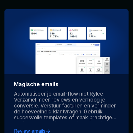
Magische emails
Automatiseer je email-flow met Rylee.
Verzamel meer reviews en verhoog je
conversie. Verstuur facturen en verminder
de hoeveelheid klantvragen. Gebruik
succesvolle templates of maak prachtige
designs met AI of een designer. Maximale
impact door de uitgebreide functies, tags
Review emails