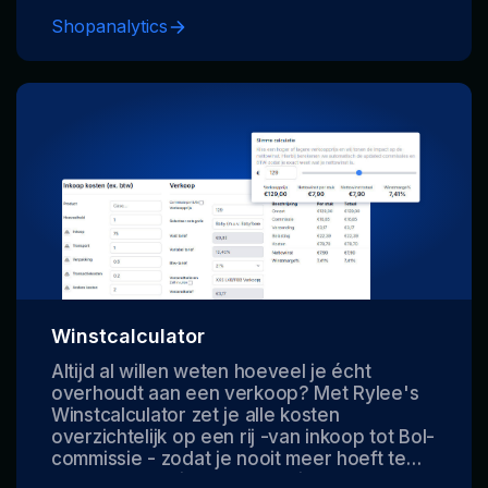
om actie te ondernemen en je verkeer of
Shopanalytics
conversie te verbeteren.
Winstcalculator
Altijd al willen weten hoeveel je écht
overhoudt aan een verkoop? Met Rylee's
Winstcalculator zet je alle kosten
overzichtelijk op een rij -van inkoop tot Bol-
commissie - zodat je nooit meer hoeft te
gokken. Gebruik ook onze slimme calculator