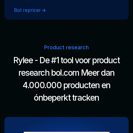
van tijd. Onze repricer werkt real-time, op
een onbeperkt aantal producten, voor
Bol repricer
zowel A-merken als eigen merk producten.
Product research
Rylee - De #1 tool voor product
research bol.com
Meer dan
4.000.000 producten en
ónbeperkt tracken