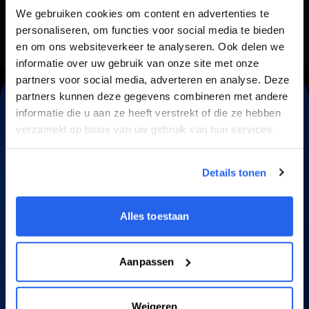
We gebruiken cookies om content en advertenties te
personaliseren, om functies voor social media te bieden
en om ons websiteverkeer te analyseren. Ook delen we
informatie over uw gebruik van onze site met onze
partners voor social media, adverteren en analyse. Deze
partners kunnen deze gegevens combineren met andere
Word ook een Bol
informatie die u aan ze heeft verstrekt of die ze hebben
verzameld op basis van uw gebruik van hun services.
Legend
Details tonen
Samen laten we jouw
Alles toestaan
Bol-business maximaal groeien
Aanpassen
Weigeren