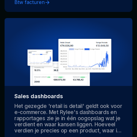
aangiftes makkelijk te maken.
Btw facturen
Sales dashboards
Het gezegde 'retail is detail' geldt ook voor
e-commerce. Met Rylee's dashboards en
rapportages zie je in één oogopslag wat je
verdient en waar kansen liggen. Hoeveel
verdien je precies op een product, waar is
je voorraad bijna op, waar liggen kansen