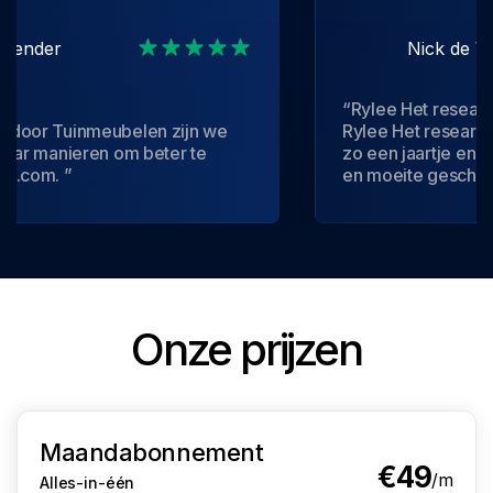
Nick de Waal
“Rylee Het research product,
Rylee Het research product, Ik heb rylee nu
om beter te
zo een jaartje en het heeft mij supe
en moeite gescheeld. Daarbij is het personeel
snel bereikbaar, En reageren binnen 24 uur.
Kortom top service!”
Onze prijzen
Maandabonnement
€49
/m
Alles-in-één