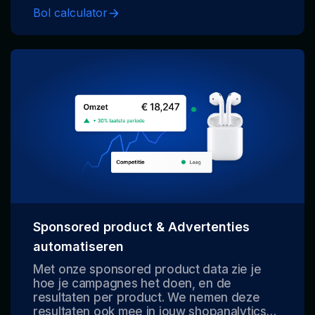
om te zien wat je precies verdient bij een
Bol calculator
verkoopprijs.
Sponsored product & Advertenties
automatiseren
Met onze sponsored product data zie je
hoe je campagnes het doen, en de
resultaten per product. We nemen deze
resultaten ook mee in jouw shopanalytics