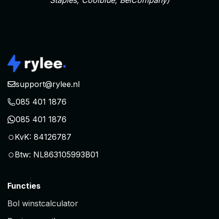
Staples, Coolblue, BelCompany)
support@rylee.nl
085 401 1876
085 401 1876
○
KvK: 84126787
○
Btw: NL863105993B01
Functies
Bol winstcalculator