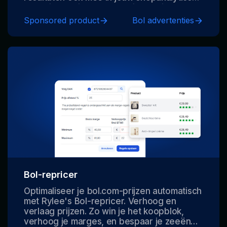
zodat je precies weet wat je verdient.
Optimaliseer elke euro in Bol advertenties
Sponsored product
Bol advertenties
via campagnemanagement en Ads
Automatisering
Bol-repricer
Optimaliseer je bol.com-prijzen automatisch
met Rylee's Bol-repricer. Verhoog en
verlaag prijzen. Zo win je het koopblok,
verhoog je marges, en bespaar je zeeën